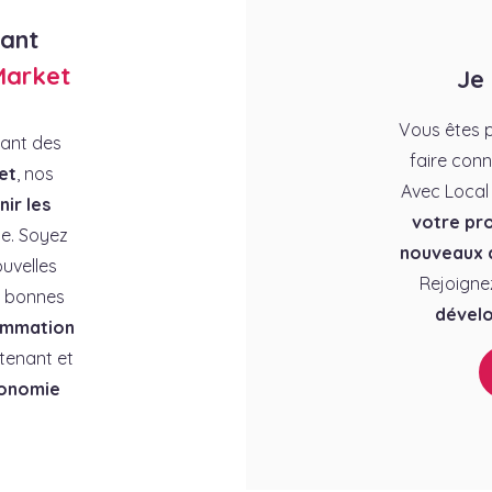
rant
Market
Je
Vous êtes p
rant des
faire conn
et
, nos
Avec Local
ir les
votre pro
e. Soyez
nouveaux c
uvelles
Rejoigne
es bonnes
dévelo
ommation
tenant et
conomie