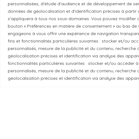
Essayez GreenGeeks
personnalisées, d'étude d'audience et de développement de serv
données de géolocalisation et d'identification précises à partir
s'appliquera à tous nos sous-domaines. Vous pouvez modifier o
bouton « Préférences en matière de consentement » au bas de v
engageons à vous offrir une expérience de navigation transparent
fins et fonctionnalités particulières suivantes : stocker et/ou a
Reconnaissance du territoire
personnalisés, mesure de la publicité et du contenu, recherch
géolocalisation précises et identification via analyse des apparei
Local Market, marque portée par la société Les
fonctionnalités particulières suivantes : stocker et/ou accéder à
se trouvent sur le territoire traditionnel non
personnalisés, mesure de la publicité et du contenu, recherch
gardiens historiques et actuels de ces terres.
géolocalisation précises et identification via analyse des appare
Les
© 2026 Local Market
– Un projet porté par