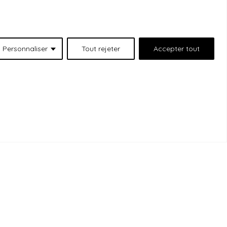
Personnaliser
Tout rejeter
Accepter tout
 situées au 511 Lacolle Way (Ottawa-Orléans),
emercions les peuples autochtones qui sont les