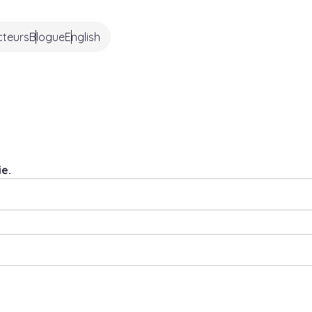
cteurs
Blogue
English
e.