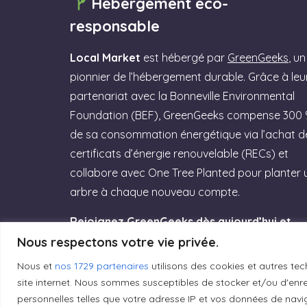
Hébergement éco-
responsable
Local Market
est hébergé par
GreenGeeks
, un
pionnier de l’hébergement durable. Grâce à leu
partenariat avec la Bonneville Environmental
Foundation (BEF), GreenGeeks compense 300
de sa consommation énergétique via l’achat d
certificats d’énergie renouvelable (RECs) et
collabore avec One Tree Planted pour planter 
arbre à chaque nouveau compte.
Rejoignez GreenGeeks dès aujourd’hui et
offrez à votre site un hébergement labellisé
Nous respectons votre vie privée.
Green Web Hosting » performant qui
Nous et
nos 1729 partenaires
utilisons des cookies et autres tec
respecte la planète ! (Lien affilié)
site internet. Nous sommes susceptibles de stocker et/ou d'enreg
personnelles telles que votre adresse IP et vos données de navig