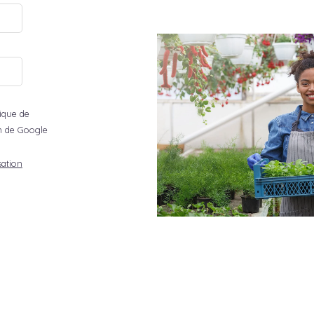
tique de
ion de Google
sation