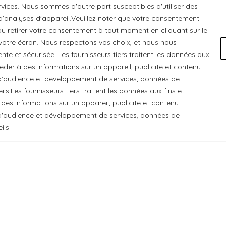
ices. Nous sommes d'autre part susceptibles d'utiliser des
 d’analyses d'appareil.Veuillez noter que votre consentement
u retirer votre consentement à tout moment en cliquant sur le
otre écran. Nous respectons vos choix, et nous nous
e et sécurisée. Les fournisseurs tiers traitent les données aux
ccéder à des informations sur un appareil, publicité et contenu
e d'audience et développement de services, données de
ls.Les fournisseurs tiers traitent les données aux fins et
 Chats Gourmets Ltd. tient à souligner que ses installations,
 des informations sur un appareil, publicité et contenu
 cédé du peuple algonquin anichinabé. Nous reconnaissons et r
e d'audience et développement de services, données de
ils.
 Chats Gourmets
. Tous droits réservés.