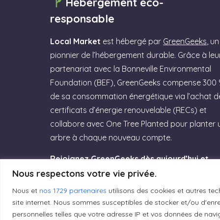
Hébergement éco-
responsable
Local Market
est hébergé par
GreenGeeks
, un
pionnier de l’hébergement durable. Grâce à leu
partenariat avec la Bonneville Environmental
Foundation (BEF), GreenGeeks compense 300
de sa consommation énergétique via l’achat d
certificats d’énergie renouvelable (RECs) et
collabore avec One Tree Planted pour planter 
arbre à chaque nouveau compte.
Rejoignez GreenGeeks dès aujourd’hui et
offrez à votre site un hébergement labellisé
Nous respectons votre vie privée.
Green Web Hosting » performant qui
Nous et
nos 1729 partenaires
utilisons des cookies et autres tec
respecte la planète ! (Lien affilié)
site internet. Nous sommes susceptibles de stocker et/ou d'enreg
personnelles telles que votre adresse IP et vos données de navig