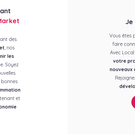
rant
Market
Je
Vous êtes p
rant des
faire conn
et
, nos
Avec Local
ir les
votre pro
e. Soyez
nouveaux c
uvelles
Rejoigne
es bonnes
dévelo
ommation
tenant et
conomie