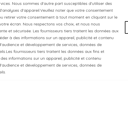
ices. Nous sommes d'autre part susceptibles d'utiliser des
 d’analyses d'appareil.Veuillez noter que votre consentement
u retirer votre consentement à tout moment en cliquant sur le
otre écran. Nous respectons vos choix, et nous nous
e et sécurisée. Les fournisseurs tiers traitent les données aux
ccéder à des informations sur un appareil, publicité et contenu
e d'audience et développement de services, données de
ls.Les fournisseurs tiers traitent les données aux fins et
 Chats Gourmets Ltd. tient à souligner que ses installations,
 des informations sur un appareil, publicité et contenu
 cédé du peuple algonquin anichinabé. Nous reconnaissons et r
e d'audience et développement de services, données de
ils.
 Chats Gourmets
. Tous droits réservés.