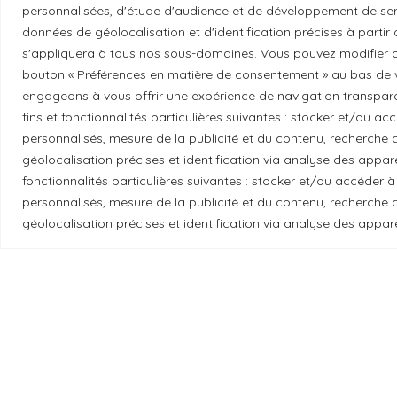
Essayez GreenGeeks
personnalisées, d'étude d'audience et de développement de serv
données de géolocalisation et d'identification précises à partir
s'appliquera à tous nos sous-domaines. Vous pouvez modifier o
bouton « Préférences en matière de consentement » au bas de v
engageons à vous offrir une expérience de navigation transparent
fins et fonctionnalités particulières suivantes : stocker et/ou a
Reconnaissance du territoire
personnalisés, mesure de la publicité et du contenu, recherch
géolocalisation précises et identification via analyse des apparei
Local Market, marque portée par la société Les
fonctionnalités particulières suivantes : stocker et/ou accéder à
se trouvent sur le territoire traditionnel non
personnalisés, mesure de la publicité et du contenu, recherch
gardiens historiques et actuels de ces terres.
géolocalisation précises et identification via analyse des appare
Les
© 2026 Local Market
– Un projet porté par