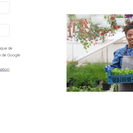
tique de
ion de Google
sation