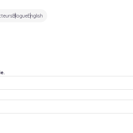
cteurs
Blogue
English
e.