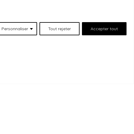
Personnaliser
Tout rejeter
Accepter tout
 situées au 511 Lacolle Way (Ottawa-Orléans),
emercions les peuples autochtones qui sont les