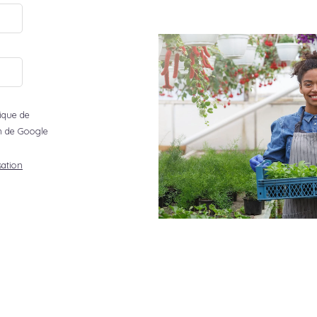
tique de
ion de Google
sation