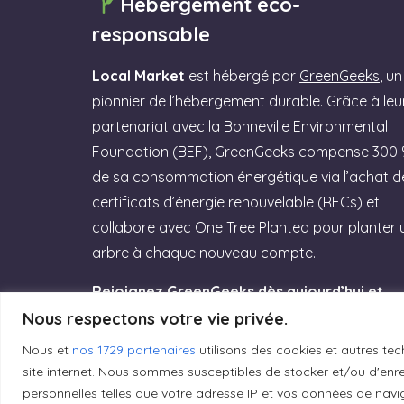
Hébergement éco-
responsable
Local Market
est hébergé par
GreenGeeks
, un
pionnier de l’hébergement durable. Grâce à leu
partenariat avec la Bonneville Environmental
Foundation (BEF), GreenGeeks compense 300
de sa consommation énergétique via l’achat d
certificats d’énergie renouvelable (RECs) et
collabore avec One Tree Planted pour planter 
arbre à chaque nouveau compte.
Rejoignez GreenGeeks dès aujourd’hui et
offrez à votre site un hébergement labellisé
Nous respectons votre vie privée.
Green Web Hosting » performant qui
Nous et
nos 1729 partenaires
utilisons des cookies et autres tec
respecte la planète ! (Lien affilié)
site internet. Nous sommes susceptibles de stocker et/ou d'enreg
personnelles telles que votre adresse IP et vos données de navig