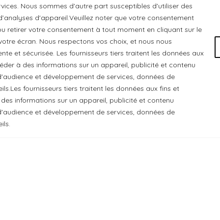
ices. Nous sommes d'autre part susceptibles d'utiliser des
 d’analyses d'appareil.Veuillez noter que votre consentement
u retirer votre consentement à tout moment en cliquant sur le
otre écran. Nous respectons vos choix, et nous nous
e et sécurisée. Les fournisseurs tiers traitent les données aux
ccéder à des informations sur un appareil, publicité et contenu
e d'audience et développement de services, données de
ls.Les fournisseurs tiers traitent les données aux fins et
 Chats Gourmets Ltd. tient à souligner que ses installations,
 des informations sur un appareil, publicité et contenu
 cédé du peuple algonquin anichinabé. Nous reconnaissons et r
e d'audience et développement de services, données de
ils.
 Chats Gourmets
. Tous droits réservés.