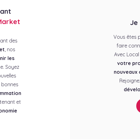
rant
Market
Je
Vous êtes p
rant des
faire conn
et
, nos
Avec Local
ir les
votre pro
e. Soyez
nouveaux c
uvelles
Rejoigne
es bonnes
dévelo
ommation
tenant et
conomie