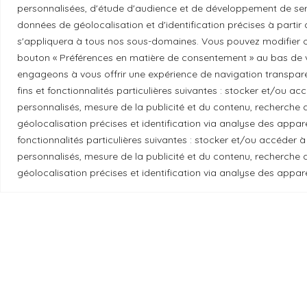
Essayez GreenGeeks
personnalisées, d'étude d'audience et de développement de serv
données de géolocalisation et d'identification précises à partir
s'appliquera à tous nos sous-domaines. Vous pouvez modifier o
bouton « Préférences en matière de consentement » au bas de v
engageons à vous offrir une expérience de navigation transparent
fins et fonctionnalités particulières suivantes : stocker et/ou a
Reconnaissance du territoire
personnalisés, mesure de la publicité et du contenu, recherch
géolocalisation précises et identification via analyse des apparei
Local Market, marque portée par la société Les
fonctionnalités particulières suivantes : stocker et/ou accéder à
se trouvent sur le territoire traditionnel non
personnalisés, mesure de la publicité et du contenu, recherch
gardiens historiques et actuels de ces terres.
géolocalisation précises et identification via analyse des appare
Les
© 2026 Local Market
– Un projet porté par