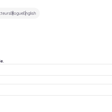
cteurs
Blogue
English
e.