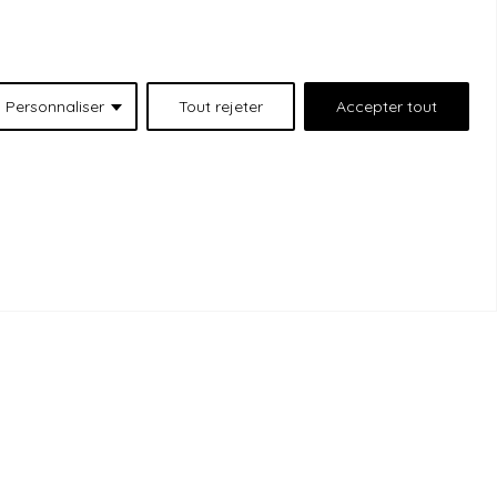
Personnaliser
Tout rejeter
Accepter tout
 situées au 511 Lacolle Way (Ottawa-Orléans),
emercions les peuples autochtones qui sont les