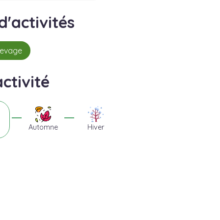
'activités
élevage
ctivité
Automne
Hiver