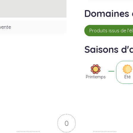
Domaines d
vente
Produits issus de l’
Saisons d'a
Printemps
Été
0