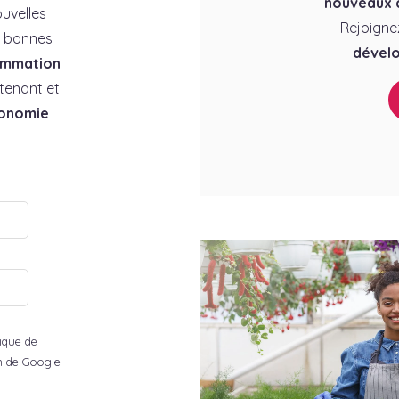
nouveaux c
uvelles
Rejoigne
es bonnes
dévelo
ommation
tenant et
conomie
tique de
ion de Google