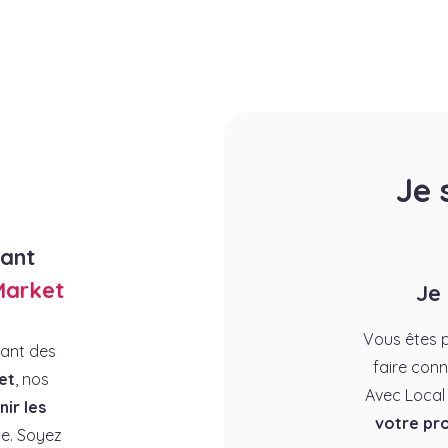
Je 
rant
Market
Je
Vous êtes p
rant des
faire conn
et
, nos
Avec Local
ir les
votre pro
e. Soyez