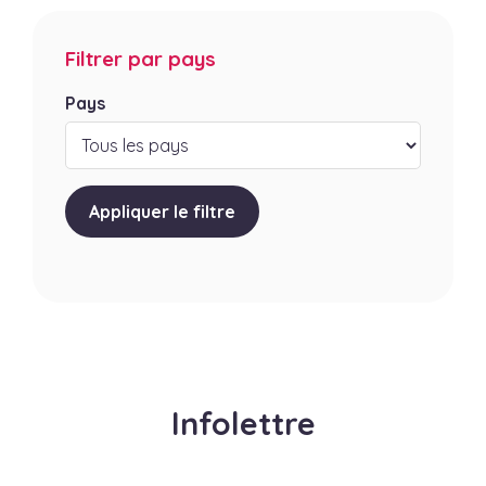
Ville
Filtrer par pays
Arsague
Spécialités
Pays
Broderie d’art, Artisanat textile , Bijouterie
artisanale
Appliquer le filtre
En savoir plus
Infolettre