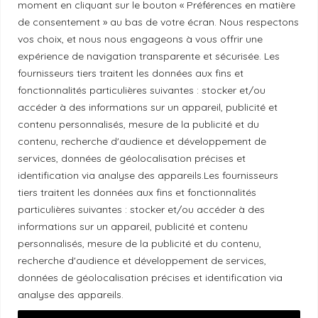
Politique de correction
moment en cliquant sur le bouton « Préférences en matière
de consentement » au bas de votre écran. Nous respectons
vos choix, et nous nous engageons à vous offrir une
Politique de diversité
expérience de navigation transparente et sécurisée. Les
fournisseurs tiers traitent les données aux fins et
fonctionnalités particulières suivantes : stocker et/ou
Politique éthique
accéder à des informations sur un appareil, publicité et
contenu personnalisés, mesure de la publicité et du
contenu, recherche d'audience et développement de
services, données de géolocalisation précises et
Reconnaissance du territoire
identification via analyse des appareils.Les fournisseurs
tiers traitent les données aux fins et fonctionnalités
Local Market, marque portée par la société Les
particulières suivantes : stocker et/ou accéder à des
Chats Gourmets Ltd. tient à souligner que ses
informations sur un appareil, publicité et contenu
installations, situées au 511 Lacolle Way (Ottawa-
personnalisés, mesure de la publicité et du contenu,
recherche d'audience et développement de services,
Orléans), se trouvent sur le territoire traditionnel non
données de géolocalisation précises et identification via
cédé du peuple algonquin anichinabé. Nous
analyse des appareils.
reconnaissons et remercions les peuples