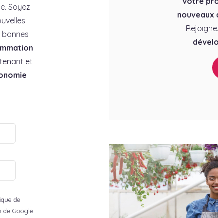
votre pro
e. Soyez
nouveaux c
uvelles
Rejoigne
es bonnes
dévelo
ommation
tenant et
conomie
tique de
ion de Google