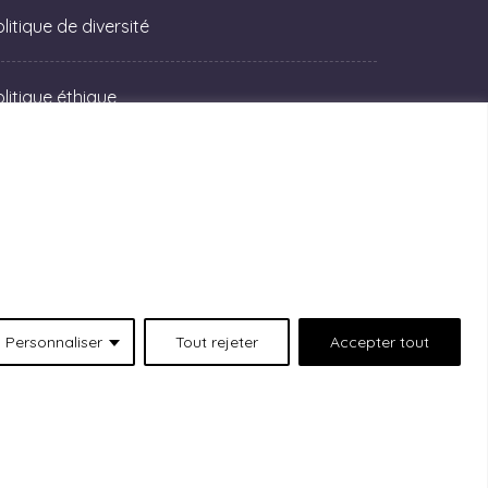
litique de diversité
olitique éthique
Personnaliser
Tout rejeter
Accepter tout
 situées au 511 Lacolle Way (Ottawa-Orléans),