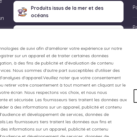
e
Po
Produits issus de la mer et des
océans
un
P
Produits transformés artisanaux
 «
hnologies de suivi afin d'améliorer votre expérience sur notre
istrer sur un appareil et de traiter certaines données
ation, à des fins de publicité et d'évaluation de contenu
ices. Nous sommes d'autre part susceptibles d'utiliser des
 d’analyses d'appareil.Veuillez noter que votre consentement
u retirer votre consentement à tout moment en cliquant sur le
otre écran. Nous respectons vos choix, et nous nous
e et sécurisée. Les fournisseurs tiers traitent les données aux
ccéder à des informations sur un appareil, publicité et contenu
e d'audience et développement de services, données de
ls.Les fournisseurs tiers traitent les données aux fins et
 des informations sur un appareil, publicité et contenu
 Chats Gourmets Ltd. tient à souligner que ses installations,
e d'audience et développement de services, données de