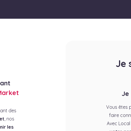
Je 
rant
Market
Je
Vous êtes p
rant des
faire conn
et
, nos
Avec Local
ir les