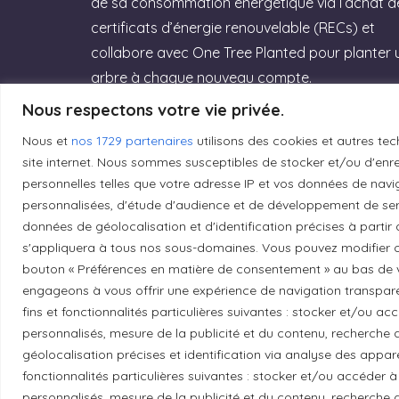
de sa consommation énergétique via l’achat d
certificats d’énergie renouvelable (RECs) et
collabore avec One Tree Planted pour planter 
arbre à chaque nouveau compte.
Nous respectons votre vie privée.
Rejoignez GreenGeeks dès aujourd’hui et
offrez à votre site un hébergement labellisé
Nous et
nos 1729 partenaires
utilisons des cookies et autres tec
site internet. Nous sommes susceptibles de stocker et/ou d'enreg
Green Web Hosting » performant qui
personnelles telles que votre adresse IP et vos données de navig
respecte la planète ! (Lien affilié)
personnalisées, d'étude d'audience et de développement de serv
données de géolocalisation et d'identification précises à partir
Essayez GreenGeeks
s'appliquera à tous nos sous-domaines. Vous pouvez modifier o
bouton « Préférences en matière de consentement » au bas de v
engageons à vous offrir une expérience de navigation transparent
fins et fonctionnalités particulières suivantes : stocker et/ou a
personnalisés, mesure de la publicité et du contenu, recherch
Reconnaissance du territoire
géolocalisation précises et identification via analyse des apparei
fonctionnalités particulières suivantes : stocker et/ou accéder à
Local Market, marque portée par la société Les
personnalisés, mesure de la publicité et du contenu, recherch