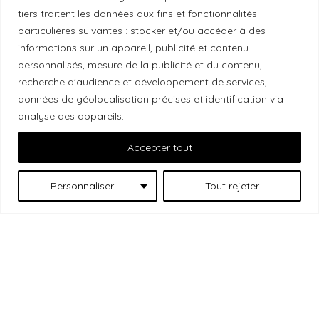
tiers traitent les données aux fins et fonctionnalités
Local Market, marque portée par la société Les
particulières suivantes : stocker et/ou accéder à des
informations sur un appareil, publicité et contenu
Chats Gourmets Ltd. tient à souligner que ses
personnalisés, mesure de la publicité et du contenu,
installations, situées au 511 Lacolle Way (Ottawa-
recherche d'audience et développement de services,
Orléans), se trouvent sur le territoire traditionnel non
données de géolocalisation précises et identification via
cédé du peuple algonquin anichinabé. Nous
analyse des appareils.
reconnaissons et remercions les peuples
Accepter tout
autochtones qui sont les gardiens historiques et
actuels de ces terres.
Personnaliser
Tout rejeter
Les
© 2026 Local Market
– Un projet porté par
Chats Gourmets
. Tous droits réservés.