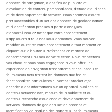
données de navigation, à des fins de publicité et
Mentions légales
d'évaluation de contenu personnalisées, d'étude d'audience
et de développement de services. Nous sommes d'autre
Politique de confidentialité
part susceptibles d'utiliser des données de géolocalisation
et d'identification précises à partir d’analyses
d'appareil.Veuillez noter que votre consentement
Principes de publication
s'appliquera à tous nos sous-domaines. Vous pouvez
modifier ou retirer votre consentement à tout moment en
cliquant sur le bouton « Préférences en matière de
Politique de correction
consentement » au bas de votre écran. Nous respectons
vos choix, et nous nous engageons à vous offrir une
Politique de diversité
expérience de navigation transparente et sécurisée. Les
fournisseurs tiers traitent les données aux fins et
fonctionnalités particulières suivantes : stocker et/ou
Politique éthique
accéder à des informations sur un appareil, publicité et
contenu personnalisés, mesure de la publicité et du
contenu, recherche d'audience et développement de
services, données de géolocalisation précises et
Reconnaissance du territoire
identification via analyse des appareils.Les fournisseurs