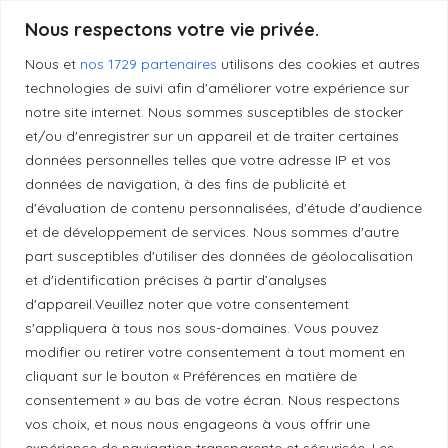
Nous respectons votre vie privée.
Produits transformés artisanaux
Nous et
nos 1729 partenaires
utilisons des cookies et autres
technologies de suivi afin d'améliorer votre expérience sur
notre site internet. Nous sommes susceptibles de stocker
Liens utiles
et/ou d'enregistrer sur un appareil et de traiter certaines
données personnelles telles que votre adresse IP et vos
données de navigation, à des fins de publicité et
Mentions légales
d'évaluation de contenu personnalisées, d'étude d'audience
et de développement de services. Nous sommes d'autre
Politique de confidentialité
part susceptibles d'utiliser des données de géolocalisation
et d'identification précises à partir d’analyses
d'appareil.Veuillez noter que votre consentement
Principes de publication
s'appliquera à tous nos sous-domaines. Vous pouvez
modifier ou retirer votre consentement à tout moment en
cliquant sur le bouton « Préférences en matière de
Politique de correction
consentement » au bas de votre écran. Nous respectons
vos choix, et nous nous engageons à vous offrir une
expérience de navigation transparente et sécurisée. Les