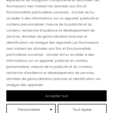
Politique de diversité
fournisseurs tiers traitent les données aux fins et
fonctionnalités particulières suivantes : stocker et/ou
Politique éthique
accéder à des informations sur un appareil, publicité et
contenu personnalisés, mesure de la publicité et du
contenu, recherche d'audience et développement de
services, données de géolocalisation précises et
identification via analyse des appareils.Les fournisseurs
Reconnaissance du territoire
tiers traitent les données aux fins et fonctionnalités
particulières suivantes : stocker et/ou accéder à des
Local Market, marque portée par la société Les
informations sur un appareil, publicité et contenu
Chats Gourmets Ltd. tient à souligner que ses
personnalisés, mesure de la publicité et du contenu,
installations, situées au 511 Lacolle Way (Ottawa-
recherche d'audience et développement de services,
Orléans), se trouvent sur le territoire traditionnel non
données de géolocalisation précises et identification via
cédé du peuple algonquin anichinabé. Nous
analyse des appareils.
reconnaissons et remercions les peuples
Accepter tout
autochtones qui sont les gardiens historiques et
actuels de ces terres.
Personnaliser
Tout rejeter