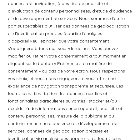
données de navigation, à des fins de publicité et
Mentions légales
d'évaluation de contenu personnalisées, d'étude d'audience
et de développement de services. Nous sommes d'autre
Politique de confidentialité
part susceptibles d'utiliser des données de géolocalisation
et d'identification précises à partir d’analyses
d'appareil.Veuillez noter que votre consentement
Principes de publication
s'appliquera à tous nos sous-domaines. Vous pouvez
modifier ou retirer votre consentement à tout moment en
cliquant sur le bouton « Préférences en matière de
Politique de correction
consentement » au bas de votre écran. Nous respectons
vos choix, et nous nous engageons à vous offrir une
Politique de diversité
expérience de navigation transparente et sécurisée. Les
fournisseurs tiers traitent les données aux fins et
fonctionnalités particulières suivantes : stocker et/ou
Politique éthique
accéder à des informations sur un appareil, publicité et
contenu personnalisés, mesure de la publicité et du
contenu, recherche d'audience et développement de
services, données de géolocalisation précises et
identification via analyse des appareils.Les fournisseurs
Reconnaissance du territoire