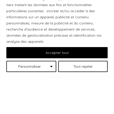
tiers traitent les données aux fins et fonctionnalités
Local Market, marque portée par la société Les
particulières suivantes : stocker et/ou accéder à des
informations sur un appareil, publicité et contenu
Chats Gourmets Ltd. tient à souligner que ses
personnalisés, mesure de la publicité et du contenu,
installations, situées au 511 Lacolle Way (Ottawa-
recherche d'audience et développement de services,
Orléans), se trouvent sur le territoire traditionnel non
données de géolocalisation précises et identification via
cédé du peuple algonquin anichinabé. Nous
analyse des appareils.
reconnaissons et remercions les peuples
Accepter tout
autochtones qui sont les gardiens historiques et
actuels de ces terres.
Personnaliser
Tout rejeter
Les
© 2026 Local Market
– Un projet porté par
Chats Gourmets
. Tous droits réservés.