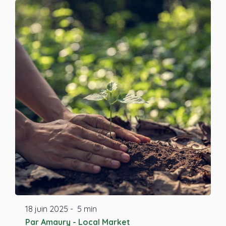
18
juin
2025
-
5 min
Par Amaury - Local Market