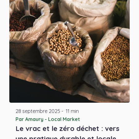
28
septembre
2025
-
11 min
Par Amaury - Local Market
Le vrac et le zéro déchet : vers
une pratique durable et locale